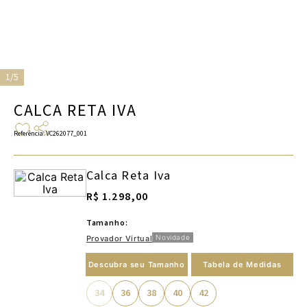
1/5
CALCA RETA IVA
Referência
:
VC262077_001
Calca Reta Iva
R$ 1.298,00
Tamanho:
Novidade
Provador Virtual
Descubra seu Tamanho
Tabela de Medidas
34
36
38
40
42