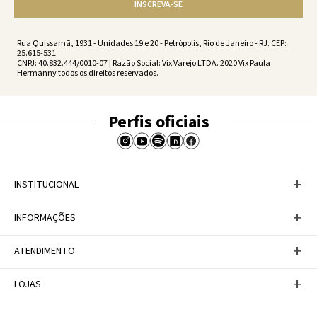
INSCREVA-SE
Rua Quissamã, 1931 - Unidades 19 e 20 - Petrópolis, Rio de Janeiro - RJ. CEP:
25.615-531
CNPJ: 40.832.444/0010-07 | Razão Social: Vix Varejo LTDA. 2020 Vix Paula
Hermanny todos os direitos reservados.
Perfis oficiais
+
INSTITUCIONAL
Baixe nosso APP
+
INFORMAÇÕES
A Marca
Nosso compromisso
Casa Vix
Políticas de Devoluções
+
ATENDIMENTO
Trabalhe conosco
Política de Privacidade
Dúvidas Frequentes
Termos de Uso
Fale conosco
+
LOJAS
Tabela de Medidas
Personal Shopper
Canal de Denúncias
Central de atendimento
Confira nossos endereços