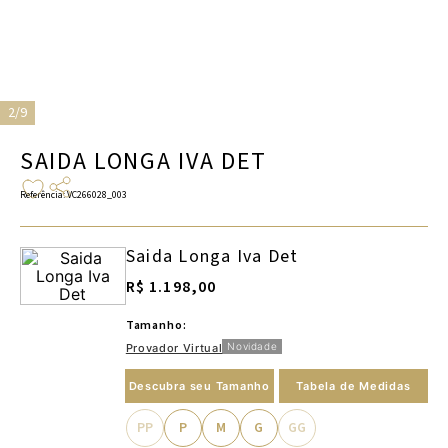
2/9
SAIDA LONGA IVA DET
Referência
:
VC266028_003
Saida Longa Iva Det
R$ 1.198,00
Tamanho:
Novidade
Provador Virtual
Descubra seu Tamanho
Tabela de Medidas
PP
P
M
G
GG