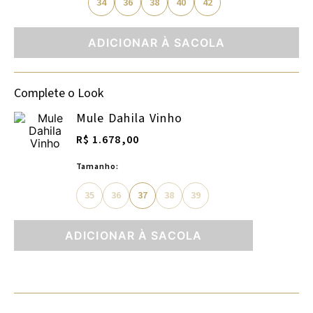
34
36
38
40
42
ADICIONAR À SACOLA
Complete o Look
Mule Dahila Vinho
R$ 1.678,00
Tamanho:
35
36
37
38
39
ADICIONAR À SACOLA