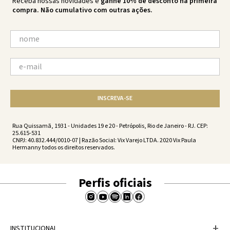
Receba nossas novidades e
ganhe 10% de desconto na primeira
compra. Não cumulativo com outras ações.
INSCREVA-SE
Rua Quissamã, 1931 - Unidades 19 e 20 - Petrópolis, Rio de Janeiro - RJ. CEP:
25.615-531
CNPJ: 40.832.444/0010-07 | Razão Social: Vix Varejo LTDA. 2020 Vix Paula
Hermanny todos os direitos reservados.
Perfis oficiais
+
INSTITUCIONAL