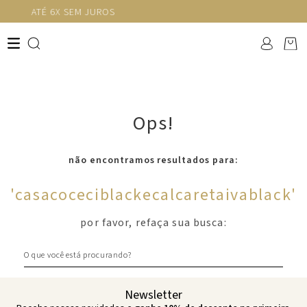
FRETE GRÁTIS ACIMA DE R$1.
Ops!
não encontramos resultados para:
'
casacoceciblackecalcaretaivablack
'
por favor, refaça sua busca:
O que você está procurando?
Newsletter