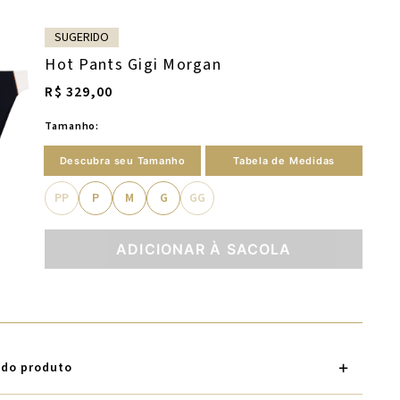
SUGERIDO
Hot Pants Gigi Morgan
R$ 329,00
Tamanho:
Descubra seu Tamanho
Tabela de Medidas
PP
P
M
G
GG
ADICIONAR À SACOLA
 do produto