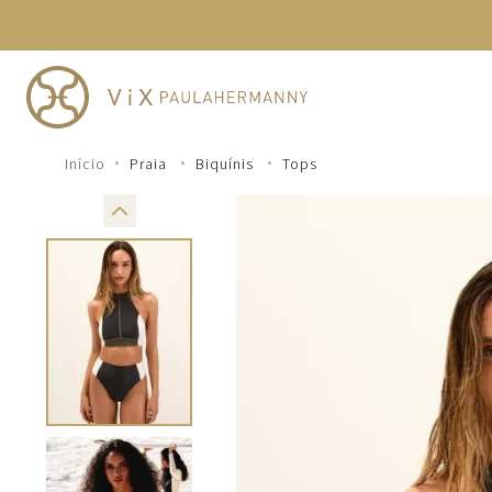
TERMOS MAIS BUSCADOS
1
º
cheeky
2
º
vestido
3
º
maio
Praia
Biquínis
Tops
4
º
biquini
5
º
vestido curto
6
º
calcinha
7
º
vestidos
8
º
saida
9
º
top
10
º
verde