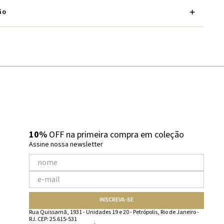
ão
10%
OFF na primeira compra em coleção
Assine nossa newsletter
INSCREVA-SE
Rua Quissamã, 1931 - Unidades 19 e 20 - Petrópolis, Rio de Janeiro -
RJ. CEP: 25.615-531