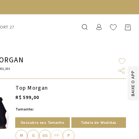
IMEIRA COMPRA COM O CUPOM NEWS10
SORT 27
MORGAN
302_001
BAIXE O APP
Top Morgan
R$ 599,00
Tamanho:
Descubra seu Tamanho
Tabela de Medidas
M
G
GG
PP
P