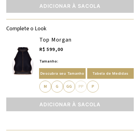
ADICIONAR À SACOLA
Complete o Look
Top Morgan
R$ 599,00
Tamanho:
Descubra seu Tamanho
Tabela de Medidas
M
G
GG
PP
P
ADICIONAR À SACOLA