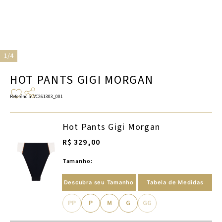
1/4
HOT PANTS GIGI MORGAN
Referência
:
VC261303_001
Hot Pants Gigi Morgan
R$ 329,00
Tamanho:
Descubra seu Tamanho
Tabela de Medidas
PP
P
M
G
GG