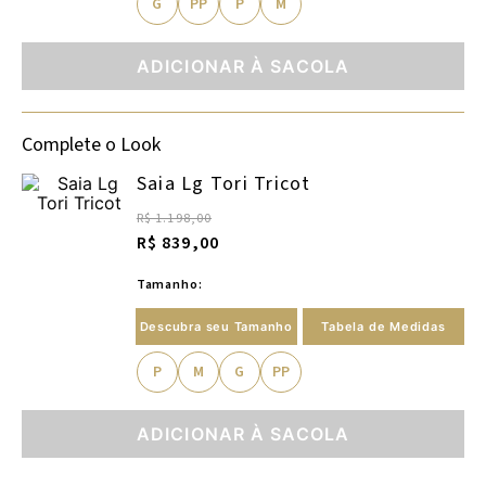
G
PP
P
M
ADICIONAR À SACOLA
Complete o Look
Saia Lg Tori Tricot
R$ 1.198,00
R$ 839,00
Tamanho:
Descubra seu Tamanho
Tabela de Medidas
P
M
G
PP
ADICIONAR À SACOLA