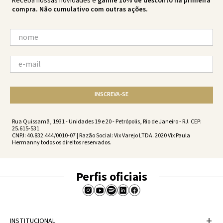
Receba nossas novidades e
ganhe 10% de desconto na primeira
compra. Não cumulativo com outras ações.
INSCREVA-SE
Rua Quissamã, 1931 - Unidades 19 e 20 - Petrópolis, Rio de Janeiro - RJ. CEP:
25.615-531
CNPJ: 40.832.444/0010-07 | Razão Social: Vix Varejo LTDA. 2020 Vix Paula
Hermanny todos os direitos reservados.
Perfis oficiais
+
INSTITUCIONAL