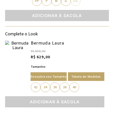
PP
P
M
G
GG
ADICIONAR À SACOLA
Complete o Look
Bermuda Laura
R$ 898,00
R$ 629,00
Tamanho:
Descubra seu Tamanho
Tabela de Medidas
42
34
36
38
40
ADICIONAR À SACOLA