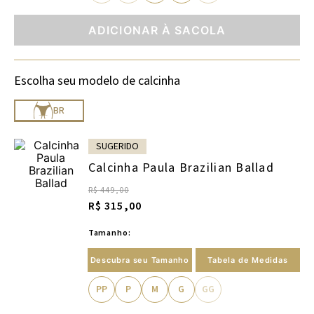
ADICIONAR À SACOLA
Escolha seu modelo de calcinha
BR
SUGERIDO
Calcinha Paula Brazilian Ballad
R$ 449,00
R$ 315,00
Tamanho:
Descubra seu Tamanho
Tabela de Medidas
PP
P
M
G
GG