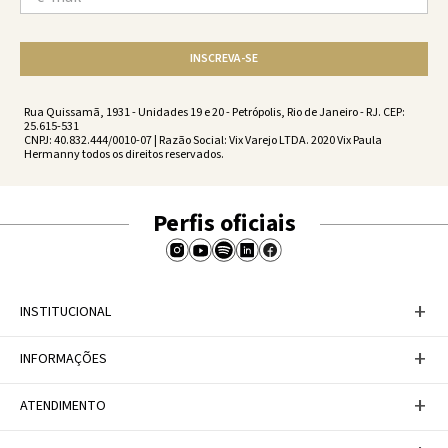
INSCREVA-SE
Rua Quissamã, 1931 - Unidades 19 e 20 - Petrópolis, Rio de Janeiro - RJ. CEP:
25.615-531
CNPJ: 40.832.444/0010-07 | Razão Social: Vix Varejo LTDA. 2020 Vix Paula
Hermanny todos os direitos reservados.
Perfis oficiais
+
INSTITUCIONAL
Baixe nosso APP
+
INFORMAÇÕES
A Marca
Nosso compromisso
Casa Vix
Políticas de Devoluções
+
ATENDIMENTO
Trabalhe conosco
Política de Privacidade
Dúvidas Frequentes
Termos de Uso
Fale conosco