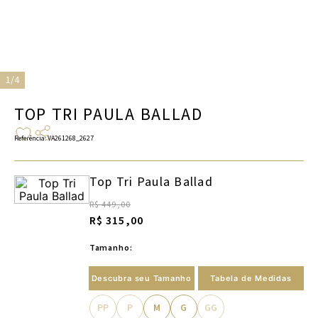
1/4
TOP TRI PAULA BALLAD
Referência
:
VA261268_2627
Top Tri Paula Ballad
R$ 449,00
R$ 315,00
Tamanho:
Descubra seu Tamanho
Tabela de Medidas
PP
P
M
G
GG