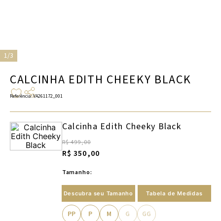
1/3
CALCINHA EDITH CHEEKY BLACK
Referência
:
VA261172_001
Calcinha Edith Cheeky Black
R$ 499,00
R$ 350,00
Tamanho:
Descubra seu Tamanho
Tabela de Medidas
PP
P
M
G
GG