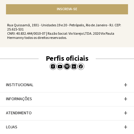
INSCREVA-SE
Rua Quissamã, 1931 - Unidades 19 e 20 - Petrópolis, Rio de Janeiro - RJ. CEP:
25.615-531
CNPJ: 40.832.444/0010-07 | Razão Social: Vix Varejo LTDA. 2020 Vix Paula
Hermanny todos os direitos reservados.
Perfis oficiais
+
INSTITUCIONAL
Baixe nosso APP
+
INFORMAÇÕES
A Marca
Nosso compromisso
Casa Vix
Políticas de Devoluções
+
ATENDIMENTO
Trabalhe conosco
Política de Privacidade
Dúvidas Frequentes
Termos de Uso
Fale conosco
+
LOJAS
Tabela de Medidas
Personal Shopper
Canal de Denúncias
Central de atendimento