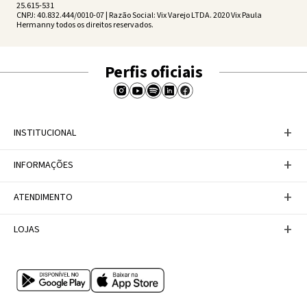
25.615-531
CNPJ: 40.832.444/0010-07 | Razão Social: Vix Varejo LTDA. 2020 Vix Paula
Hermanny todos os direitos reservados.
Perfis oficiais
+
INSTITUCIONAL
Baixe nosso APP
+
INFORMAÇÕES
A Marca
Nosso compromisso
Casa Vix
Políticas de Devoluções
+
ATENDIMENTO
Trabalhe conosco
Política de Privacidade
Dúvidas Frequentes
Termos de Uso
Fale conosco
+
LOJAS
Tabela de Medidas
Personal Shopper
Canal de Denúncias
Central de atendimento
Confira nossos endereços
Internacional
Multimarcas