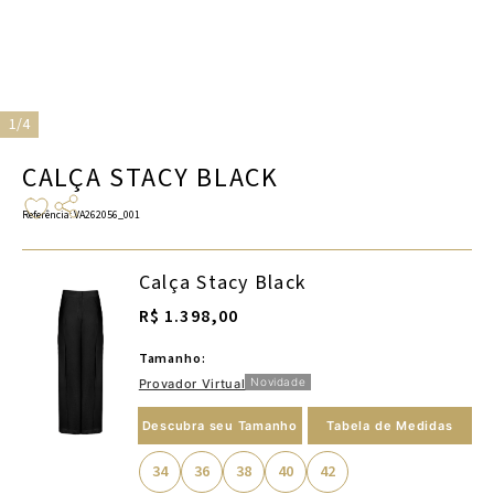
1/4
CALÇA STACY BLACK
Referência
:
VA262056_001
Calça Stacy Black
R$ 1.398,00
Tamanho:
Novidade
Provador Virtual
Descubra seu Tamanho
Tabela de Medidas
34
36
38
40
42