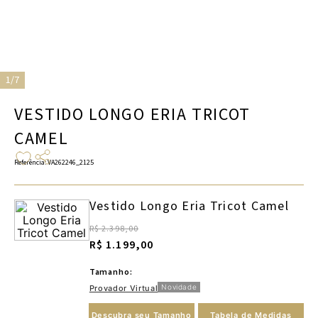
1/7
VESTIDO LONGO ERIA TRICOT
CAMEL
Referência
:
VA262246_2125
Vestido Longo Eria Tricot Camel
R$ 2.398,00
R$ 1.199,00
Tamanho:
Novidade
Provador Virtual
Descubra seu Tamanho
Tabela de Medidas