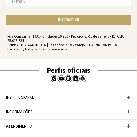
INSCREVA-SE
Rua Quissamã, 1931 - Unidades 19 e 20 - Petrópolis, Rio de Janeiro - RJ. CEP:
25.615-531
CNPJ: 40.832.444/0010-07 | Razão Social: Vix Varejo LTDA. 2020 Vix Paula
Hermanny todos os direitos reservados.
Perfis oficiais
+
INSTITUCIONAL
Baixe nosso APP
+
INFORMAÇÕES
A Marca
Nosso compromisso
Casa Vix
Políticas de Devoluções
+
ATENDIMENTO
Trabalhe conosco
Política de Privacidade
Dúvidas Frequentes
Termos de Uso
Fale conosco