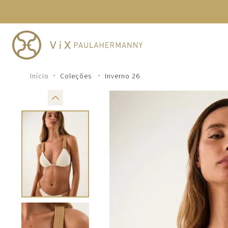
TERMOS MAIS BUSCADOS
1
º
cheeky
2
º
vestido
3
º
maio
Coleções
Inverno 26
4
º
biquini
5
º
calcinha
6
º
vestido curto
7
º
saida
8
º
verde
9
º
vestidos
10
º
top