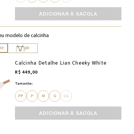
ADICIONAR À SACOLA
eu modelo de calcinha
KY
BR
Calcinha Detalhe Lian Cheeky White
R$ 449,00
Tamanho:
PP
P
M
G
GG
ADICIONAR À SACOLA