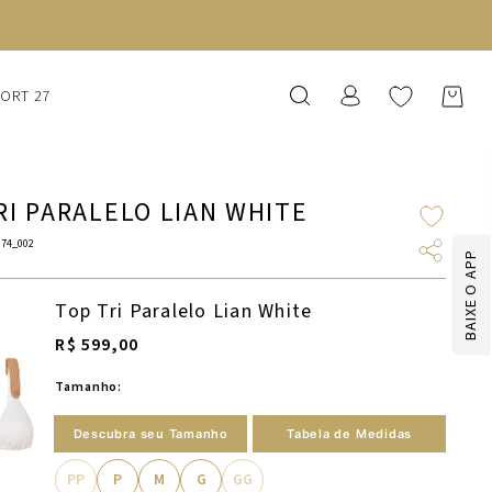
SORT 27
RI PARALELO LIAN WHITE
074_002
BAIXE O APP
Top Tri Paralelo Lian White
R$ 599,00
Tamanho:
Descubra seu Tamanho
Tabela de Medidas
PP
P
M
G
GG