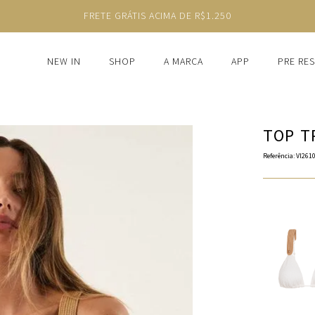
FRETE GRÁTIS ACIMA DE R$1.250
NEW IN
SHOP
A MARCA
APP
PRE RE
TOP T
Referência
:
VI261