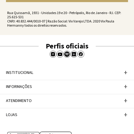
Rua Quissamã, 1931 - Unidades 19 e 20 - Petrópolis, Rio de Janeiro - RJ. CEP:
25.615-531
CNPJ: 40.832.444/0010-07 | Razão Social: Vix Varejo LTDA. 2020 Vix Paula
Hermanny todos os direitos reservados.
Perfis oficiais
+
INSTITUCIONAL
Baixe nosso APP
+
INFORMAÇÕES
A Marca
Nosso compromisso
Casa Vix
Políticas de Devoluções
+
ATENDIMENTO
Trabalhe conosco
Política de Privacidade
Dúvidas Frequentes
Termos de Uso
Fale conosco
+
LOJAS
Tabela de Medidas
Personal Shopper
Canal de Denúncias
Central de atendimento
Confira nossos endereços
Internacional
Multimarcas