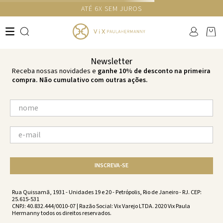
ATÉ 6X SEM JUROS
TERMOS MAIS BUSCADOS
1
º
cheeky
2
º
vestido
Newsletter
3
º
maio
Receba nossas novidades e
ganhe 10% de desconto na primeira
compra. Não cumulativo com outras ações.
4
º
vestidos
5
º
biquini
6
º
vestido curto
7
º
calcinha
8
º
saida
INSCREVA-SE
9
º
top
10
º
top tri
Rua Quissamã, 1931 - Unidades 19 e 20 - Petrópolis, Rio de Janeiro - RJ. CEP:
25.615-531
CNPJ: 40.832.444/0010-07 | Razão Social: Vix Varejo LTDA. 2020 Vix Paula
Hermanny todos os direitos reservados.