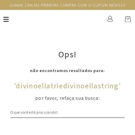
GANHE 10% NA PRIMEIRA COMPRA COM O CUPOM NEWS10
Ops!
não encontramos resultados para:
'
divinoellatriedivinoellastring
'
por favor, refaça sua busca:
O que você está procurando?
Newsletter