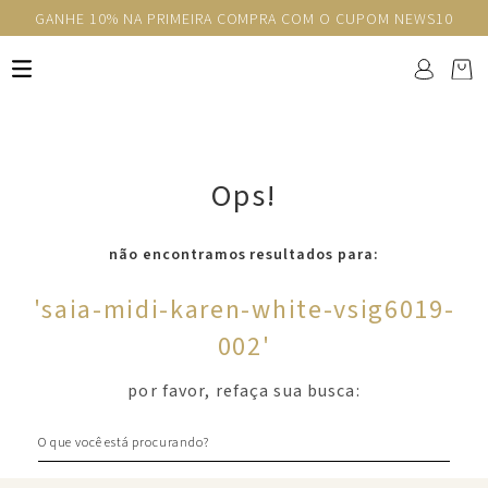
GANHE 10% NA PRIMEIRA COMPRA COM O CUPOM NEWS10
Ops!
não encontramos resultados para:
'
saia-midi-karen-white-vsig6019-
002
'
por favor, refaça sua busca:
O que você está procurando?