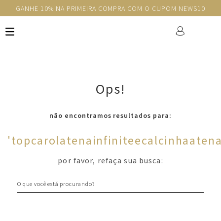
GANHE 10% NA PRIMEIRA COMPRA COM O CUPOM NEWS10
Ops!
não encontramos resultados para:
'
topcarolatenainfiniteecalcinhaaten
por favor, refaça sua busca:
O que você está procurando?
Newsletter