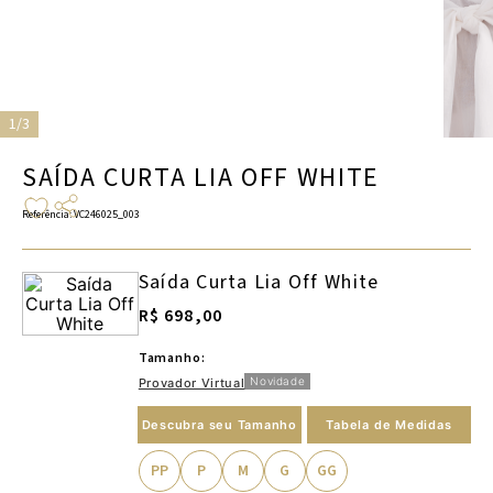
1/3
SAÍDA CURTA LIA OFF WHITE
Referência
:
VC246025_003
Saída Curta Lia Off White
R$ 698,00
Tamanho:
Novidade
Provador Virtual
Descubra seu Tamanho
Tabela de Medidas
PP
P
M
G
GG