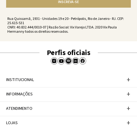
INSCREVA-SE
Rua Quissamã, 1931 - Unidades 19 e 20 - Petrópolis, Rio de Janeiro - RJ. CEP:
25.615-531
CNPJ: 40.832.444/0010-07 | Razão Social: Vix Varejo LTDA. 2020 Vix Paula
Hermanny todos os direitos reservados.
Perfis oficiais
+
INSTITUCIONAL
Baixe nosso APP
+
INFORMAÇÕES
A Marca
Nosso compromisso
Casa Vix
Políticas de Devoluções
+
ATENDIMENTO
Trabalhe conosco
Política de Privacidade
Dúvidas Frequentes
Termos de Uso
Fale conosco
+
LOJAS
Tabela de Medidas
Personal Shopper
Canal de Denúncias
Central de atendimento
Confira nossos endereços