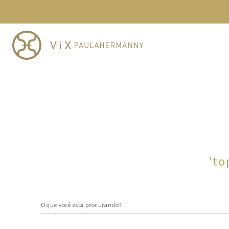
TERMOS MAIS BUSCADOS
1
º
cheeky
2
º
vestido
3
º
maio
4
º
vestidos
5
º
biquini
6
º
vestido curto
7
º
calcinha
8
º
saida
'
to
9
º
top
10
º
top tri
O que você está procurando?
TERMOS MAIS BUSCADOS