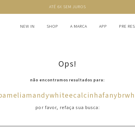
ATÉ 6X SEM JUROS
NEW IN
SHOP
A MARCA
APP
PRE RE
Ops!
não encontramos resultados para:
pameliamandywhiteecalcinhafanybrwh
por favor, refaça sua busca: