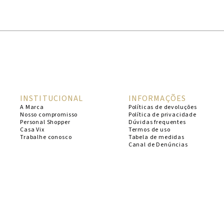
1
º
cheeky
2
º
vestido
3
º
maio
4
º
vestidos
5
º
biquini
INSTITUCIONAL
INFORMAÇÕES
6
º
vestido curto
A Marca
Políticas de devoluções
Nosso compromisso
Política de privacidade
7
º
calcinha
Personal Shopper
Dúvidas frequentes
Casa Vix
Termos de uso
8
º
saida
Trabalhe conosco
Tabela de medidas
Canal de Denúncias
9
º
top
10
º
top tri