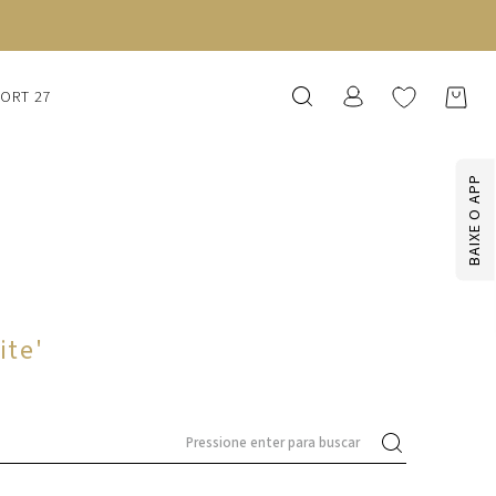
SORT 27
BAIXE O APP
ite
'