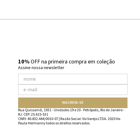
10%
OFF na primeira compra em coleção
Assine nossa newsletter
INSCREVA-SE
Rua Quissamã, 1931 - Unidades 19 e 20 - Petrópolis, Rio de Janeiro -
RJ. CEP: 25.615-531
CNPJ: 40.832.444/0010-07 | Razão Social: Vix Varejo LTDA. 2020 Vix
Paula Hermanny todos os direitos reservados.