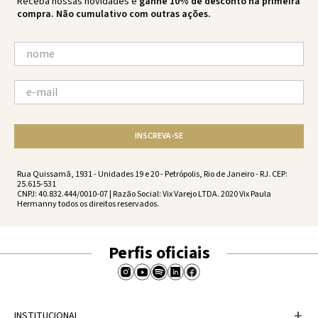
Receba nossas novidades e
ganhe 10% de desconto na primeira
compra. Não cumulativo com outras ações.
INSCREVA-SE
Rua Quissamã, 1931 - Unidades 19 e 20 - Petrópolis, Rio de Janeiro - RJ. CEP:
25.615-531
CNPJ: 40.832.444/0010-07 | Razão Social: Vix Varejo LTDA. 2020 Vix Paula
Hermanny todos os direitos reservados.
Perfis oficiais
+
INSTITUCIONAL