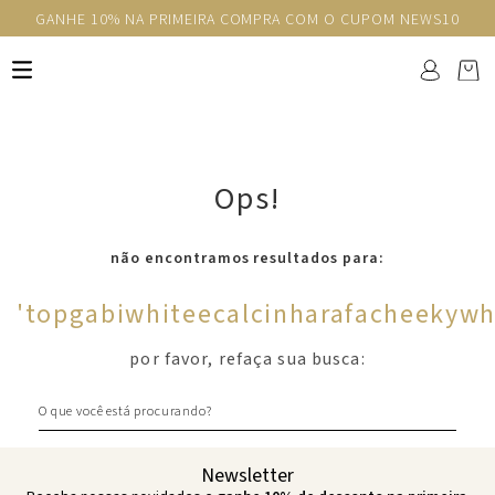
GANHE 10% NA PRIMEIRA COMPRA COM O CUPOM NEWS10
Ops!
não encontramos resultados para:
'
topgabiwhiteecalcinharafacheekywh
por favor, refaça sua busca:
O que você está procurando?
Newsletter