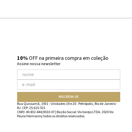
10%
OFF na primeira compra em coleção
Assine nossa newsletter
INSCREVA-SE
Rua Quissamã, 1931 - Unidades 19 e 20 - Petrópolis, Rio de Janeiro -
RJ. CEP: 25.615-531
CNPJ: 40.832.444/0010-07 | Razão Social: Vix Varejo LTDA. 2020 Vix
Paula Hermanny todos os direitos reservados.