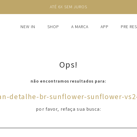
ATÉ 6X SEM JUROS
NEW IN
SHOP
A MARCA
APP
PRE RE
Ops!
não encontramos resultados para:
ran-detalhe-br-sunflower-sunflower-vs
por favor, refaça sua busca: