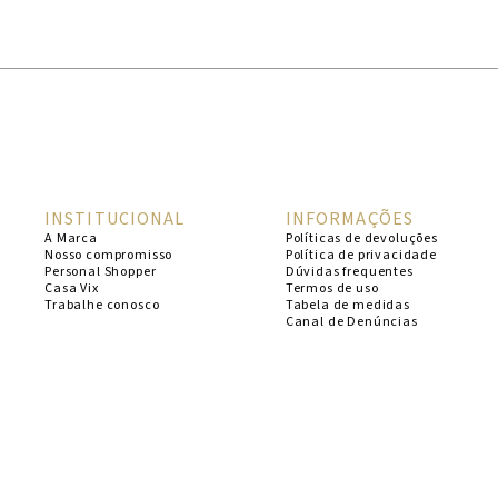
1
º
cheeky
2
º
vestido
3
º
maio
4
º
biquini
5
º
vestido curto
INSTITUCIONAL
INFORMAÇÕES
6
º
calcinha
A Marca
Políticas de devoluções
Nosso compromisso
Política de privacidade
7
º
vestidos
Personal Shopper
Dúvidas frequentes
Casa Vix
Termos de uso
8
º
saida
Trabalhe conosco
Tabela de medidas
Canal de Denúncias
9
º
top
10
º
verde