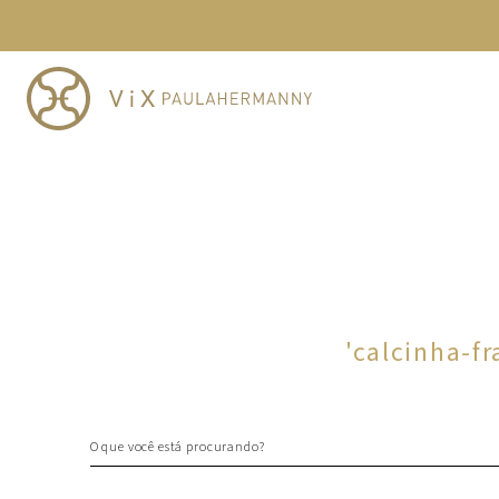
TERMOS MAIS BUSCADOS
1
º
cheeky
2
º
vestido
3
º
maio
4
º
biquini
5
º
vestido curto
6
º
calcinha
7
º
vestidos
8
º
saida
'
calcinha-f
9
º
top
10
º
verde
O que você está procurando?
TERMOS MAIS BUSCADOS