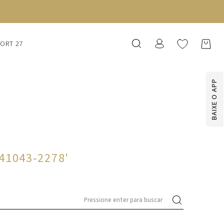
SORT 27
BAIXE O APP
241043-2278
'