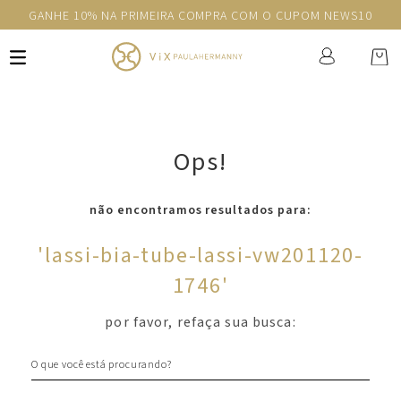
GANHE 10% NA PRIMEIRA COMPRA COM O CUPOM NEWS10
Ops!
não encontramos resultados para:
'
lassi-bia-tube-lassi-vw201120-
1746
'
por favor, refaça sua busca:
O que você está procurando?