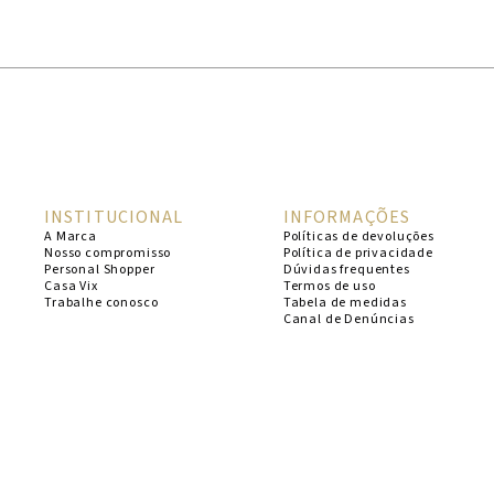
1
º
cheeky
2
º
vestido
3
º
maio
4
º
biquini
5
º
vestido curto
INSTITUCIONAL
INFORMAÇÕES
6
º
calcinha
A Marca
Políticas de devoluções
Nosso compromisso
Política de privacidade
7
º
vestidos
Personal Shopper
Dúvidas frequentes
Casa Vix
Termos de uso
8
º
saida
Trabalhe conosco
Tabela de medidas
Canal de Denúncias
9
º
top
10
º
verde