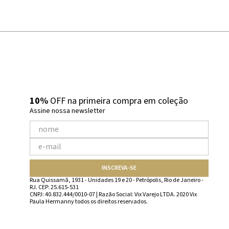
10%
OFF na primeira compra em coleção
Assine nossa newsletter
INSCREVA-SE
Rua Quissamã, 1931 - Unidades 19 e 20 - Petrópolis, Rio de Janeiro -
RJ. CEP: 25.615-531
CNPJ: 40.832.444/0010-07 | Razão Social: Vix Varejo LTDA. 2020 Vix
Paula Hermanny todos os direitos reservados.