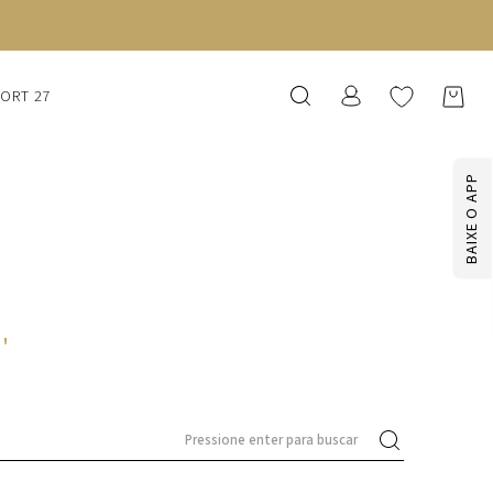
FRETE GRÁTIS ACIMA DE R$1.250
SORT 27
BAIXE O APP
8
'