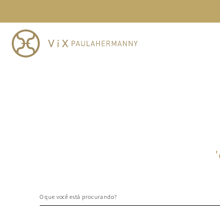
TERMOS MAIS BUSCADOS
1
º
cheeky
2
º
vestido
3
º
maio
4
º
biquini
5
º
vestido curto
6
º
calcinha
7
º
vestidos
8
º
saida
'
9
º
top
10
º
verde
O que você está procurando?
TERMOS MAIS BUSCADOS