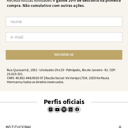
Receba nossas novidades e
ganhe 10% de desconto na primeira
compra. Não cumulativo com outras ações.
INSCREVA-SE
Rua Quissamã, 1931 - Unidades 19 e 20 - Petrópolis, Rio de Janeiro - RJ. CEP:
25.615-531
CNPJ: 40.832.444/0010-07 | Razão Social: Vix Varejo LTDA. 2020 Vix Paula
Hermanny todos os direitos reservados.
Perfis oficiais
+
INSTITUCIONAL