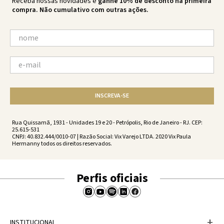
Receba nossas novidades e
ganhe 10% de desconto na primeira
compra. Não cumulativo com outras ações.
INSCREVA-SE
Rua Quissamã, 1931 - Unidades 19 e 20 - Petrópolis, Rio de Janeiro - RJ. CEP:
25.615-531
CNPJ: 40.832.444/0010-07 | Razão Social: Vix Varejo LTDA. 2020 Vix Paula
Hermanny todos os direitos reservados.
Perfis oficiais
+
INSTITUCIONAL