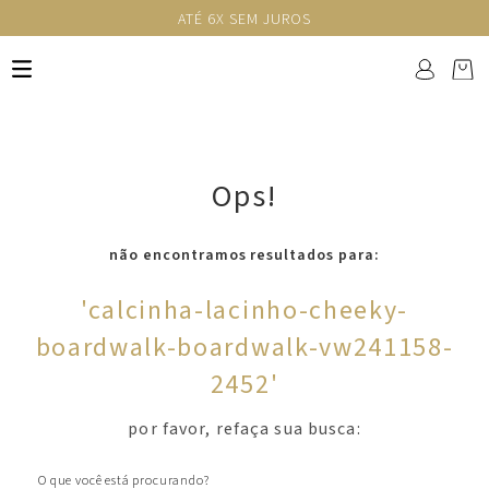
ATÉ 6X SEM JUROS
Ops!
não encontramos resultados para:
'
calcinha-lacinho-cheeky-
boardwalk-boardwalk-vw241158-
2452
'
por favor, refaça sua busca:
O que você está procurando?