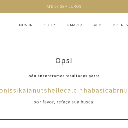
ATÉ 6X SEM JUROS
NEW IN
SHOP
A MARCA
APP
PRE RE
Ops!
não encontramos resultados para:
onissikaianutshellecalcinhabasicabrnu
por favor, refaça sua busca: