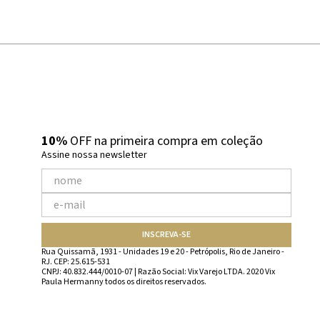
10%
OFF na primeira compra em coleção
Assine nossa newsletter
INSCREVA-SE
Rua Quissamã, 1931 - Unidades 19 e 20 - Petrópolis, Rio de Janeiro -
RJ. CEP: 25.615-531
CNPJ: 40.832.444/0010-07 | Razão Social: Vix Varejo LTDA. 2020 Vix
Paula Hermanny todos os direitos reservados.