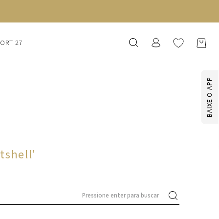
SORT 27
BAIXE O APP
tshell
'