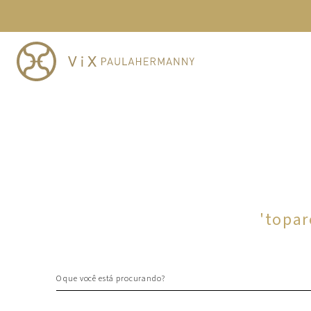
TERMOS MAIS BUSCADOS
1
º
cheeky
2
º
vestido
3
º
maio
4
º
vestidos
5
º
vestido curto
6
º
biquini
7
º
calcinha
8
º
saida
'
topar
9
º
top
10
º
verde
O que você está procurando?
TERMOS MAIS BUSCADOS