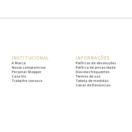
1
º
cheeky
2
º
vestido
3
º
maio
4
º
vestidos
5
º
vestido curto
INSTITUCIONAL
INFORMAÇÕES
6
º
biquini
A Marca
Políticas de devoluções
Nosso compromisso
Política de privacidade
7
º
calcinha
Personal Shopper
Dúvidas frequentes
Casa Vix
Termos de uso
8
º
saida
Trabalhe conosco
Tabela de medidas
Canal de Denúncias
9
º
top
10
º
verde