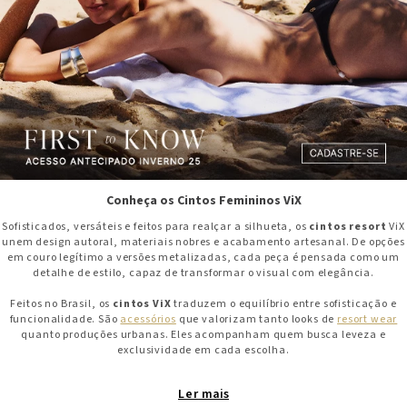
Conheça os Cintos Femininos ViX
Sofisticados, versáteis e feitos para realçar a silhueta, os
cintos resort
ViX
unem design autoral, materiais nobres e acabamento artesanal. De opções
em couro legítimo a versões metalizadas, cada peça é pensada como um
detalhe de estilo, capaz de transformar o visual com elegância.
Feitos no Brasil, os
cintos ViX
traduzem o equilíbrio entre sofisticação e
funcionalidade. São
acessórios
que valorizam tanto looks de
resort wear
quanto produções urbanas. Eles acompanham quem busca leveza e
exclusividade em cada escolha.
Cinto Feminino de Couro: o clássico reinventado
Ler