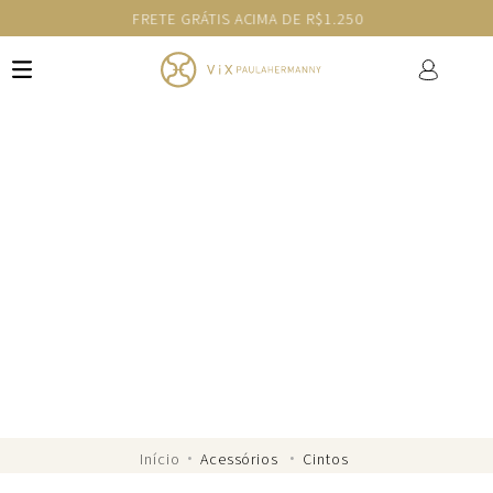
FRETE GRÁTIS ACIMA DE R$1.250
ACESSÓRIOS
Cintos
Detalhes metalizados que acentuam a cintura e
elevam o look com brilho sutil e sofisticação
natural. Explore nossos
cintos femininos
!
Acessórios
Cintos