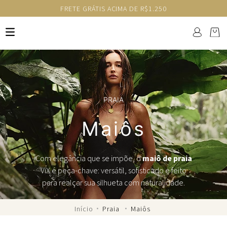
FRETE GRÁTIS ACIMA DE R$1.250
PRAIA
Maiôs
Com elegância que se impõe, o
maiô de praia
ViX é peça-chave: versátil, sofisticado e feito
para realçar sua silhueta com naturalidade.
Praia
Maiôs