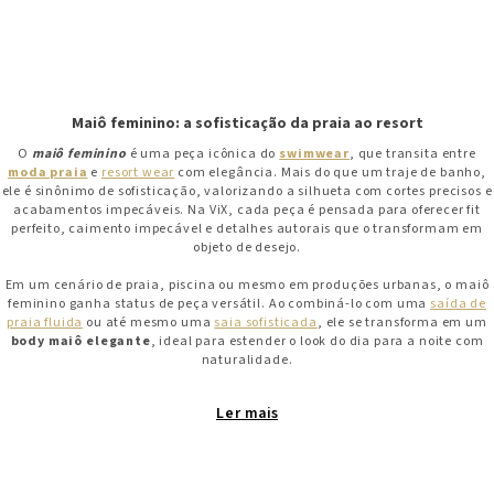
Maiô feminino: a sofisticação da praia ao resort
O
maiô feminino
é uma peça icônica do
swimwear
, que transita entre
moda praia
e
resort wear
com elegância. Mais do que um traje de banho,
ele é sinônimo de sofisticação, valorizando a silhueta com cortes precisos e
acabamentos impecáveis. Na ViX, cada peça é pensada para oferecer fit
perfeito, caimento impecável e detalhes autorais que o transformam em
objeto de desejo.
Em um cenário de praia, piscina ou mesmo em produções urbanas, o maiô
feminino ganha status de peça versátil. Ao combiná-lo com uma
saída de
praia fluida
ou até mesmo uma
saia sofisticada
, ele se transforma em um
body maiô elegante
, ideal para estender o look do dia para a noite com
naturalidade.
Maiô com bojo: conforto e suporte com design autoral
Ler
O
maiô com bojo
é uma escolha certeira para quem busca sustentação e
valorização natural do busto. Diferente das versões tradicionais, os
modelos da ViX unem tecnologia e artesania: bojos discretos, removíveis e