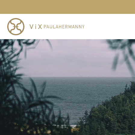
TERMOS MAIS BUSCADOS
1
º
cheeky
2
º
vestido
3
º
maio
4
º
vestidos
5
º
vestido curto
6
º
biquini
7
º
calcinha
8
º
saida
9
º
top
10
º
verde