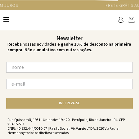
GANHE 10% NA PRIMEIRA COMPRA COM O CUPOM NEWS10
Ops!
não encontramos resultados para:
'
acqua-firenze-loop-bottom-acqua-
ss211026-1877
'
por favor, refaça sua busca:
O que você está procurando?