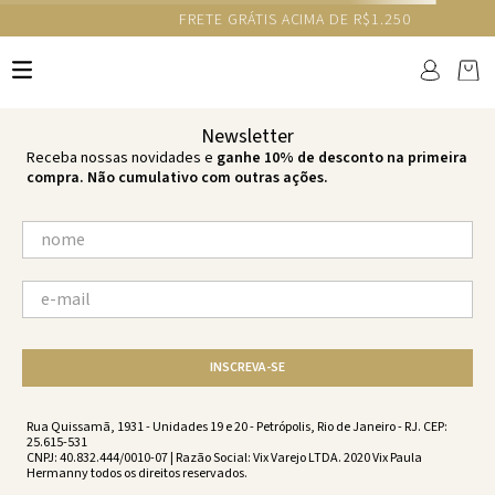
GANHE 10% NA PRIMEIRA COMPRA COM O CUPOM NEWS10
Ops!
não encontramos resultados para:
'
acqua-firenze-tie-side-cheeky-
acqua-ss211024-1877
'
por favor, refaça sua busca:
O que você está procurando?