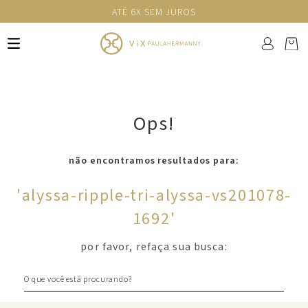
ATÉ 6X SEM JUROS
Ops!
não encontramos resultados para:
'
alyssa-ripple-tri-alyssa-vs201078-
1692
'
por favor, refaça sua busca:
O que você está procurando?