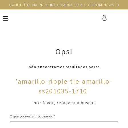
GANHE 10% NA PRIMEIRA COMPRA COM O CUPOM NEWS10
Ops!
não encontramos resultados para:
'
amarillo-ripple-tie-amarillo-
ss201035-1710
'
por favor, refaça sua busca:
O que você está procurando?