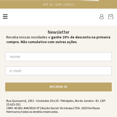
GANHE 10% NA PRIMEIRA COMPRA COM O CUPOM NEWS10
Ops!
não encontramos resultados para:
'
amarillo-ripple-tri-amarillo-
ss201034-1710
'
por favor, refaça sua busca:
O que você está procurando?