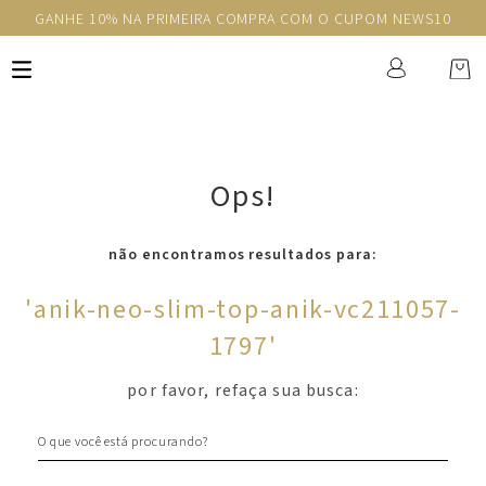
GANHE 10% NA PRIMEIRA COMPRA COM O CUPOM NEWS10
Ops!
não encontramos resultados para:
'
anik-neo-slim-top-anik-vc211057-
1797
'
por favor, refaça sua busca:
O que você está procurando?