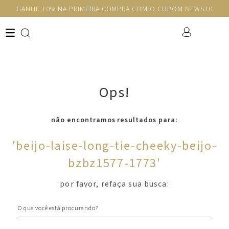
GANHE 10% NA PRIMEIRA COMPRA COM O CUPOM NEWS10
Ops!
não encontramos resultados para:
'
beijo-laise-long-tie-cheeky-beijo-
bzbz1577-1773
'
por favor, refaça sua busca:
O que você está procurando?