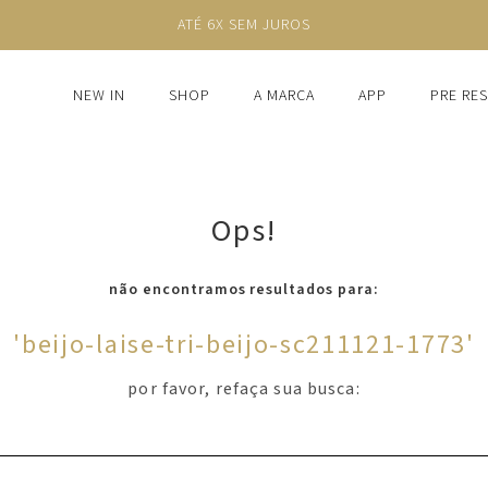
ATÉ 6X SEM JUROS
NEW IN
SHOP
A MARCA
APP
PRE RE
Ops!
não encontramos resultados para:
'
beijo-laise-tri-beijo-sc211121-1773
'
por favor, refaça sua busca: