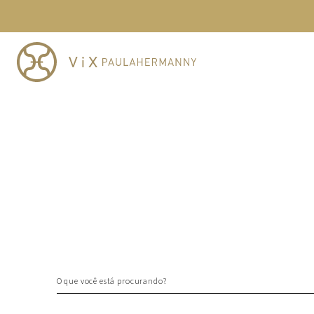
TERMOS MAIS BUSCADOS
1
º
cheeky
2
º
vestido
3
º
maio
4
º
biquini
5
º
calcinha
6
º
vestido curto
7
º
saida
8
º
verde
9
º
vestidos
10
º
top
O que você está procurando?
TERMOS MAIS BUSCADOS