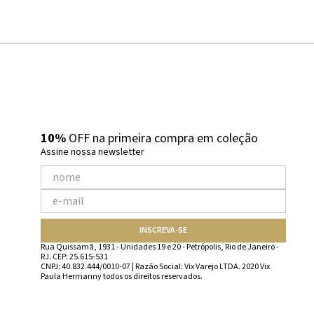
10%
OFF na primeira compra em coleção
Assine nossa newsletter
INSCREVA-SE
Rua Quissamã, 1931 - Unidades 19 e 20 - Petrópolis, Rio de Janeiro -
RJ. CEP: 25.615-531
CNPJ: 40.832.444/0010-07 | Razão Social: Vix Varejo LTDA. 2020 Vix
Paula Hermanny todos os direitos reservados.