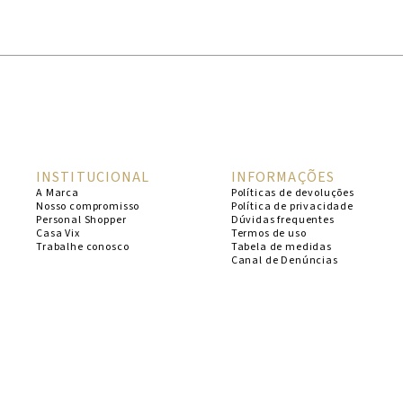
1
º
cheeky
2
º
vestido
3
º
maio
4
º
biquini
5
º
calcinha
INSTITUCIONAL
INFORMAÇÕES
6
º
vestido curto
A Marca
Políticas de devoluções
Nosso compromisso
Política de privacidade
7
º
saida
Personal Shopper
Dúvidas frequentes
Casa Vix
Termos de uso
8
º
verde
Trabalhe conosco
Tabela de medidas
Canal de Denúncias
9
º
vestidos
10
º
top