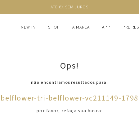
ATÉ 6X SEM JUROS
NEW IN
SHOP
A MARCA
APP
PRE RE
Ops!
não encontramos resultados para:
'
belflower-tri-belflower-vc211149-1798
por favor, refaça sua busca: