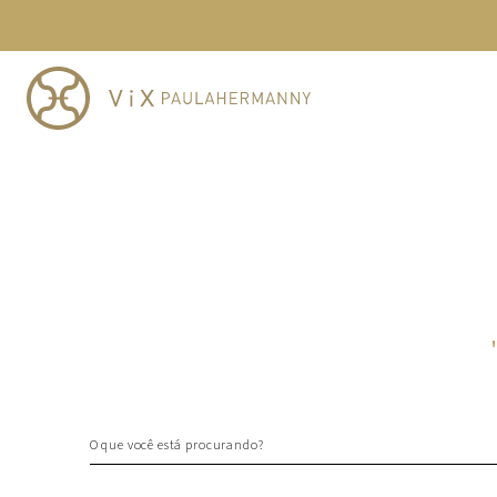
TERMOS MAIS BUSCADOS
1
º
cheeky
2
º
vestido
3
º
maio
4
º
vestidos
5
º
biquini
6
º
vestido curto
7
º
calcinha
8
º
saida
9
º
top
10
º
top tri
O que você está procurando?
TERMOS MAIS BUSCADOS