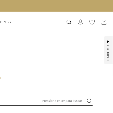
SORT 27
BAIXE O APP
'