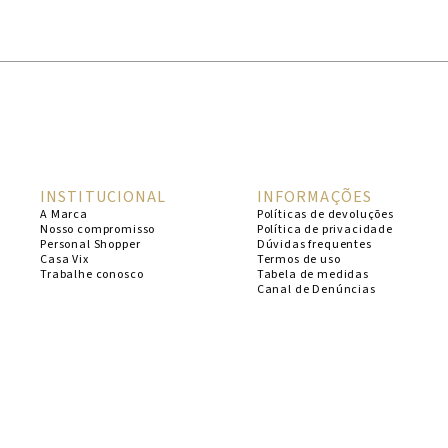
1
º
cheeky
2
º
vestido
3
º
maio
4
º
vestidos
5
º
biquini
INSTITUCIONAL
INFORMAÇÕES
6
º
vestido curto
A Marca
Políticas de devoluções
Nosso compromisso
Política de privacidade
7
º
calcinha
Personal Shopper
Dúvidas frequentes
Casa Vix
Termos de uso
8
º
saida
Trabalhe conosco
Tabela de medidas
Canal de Denúncias
9
º
top
10
º
top tri