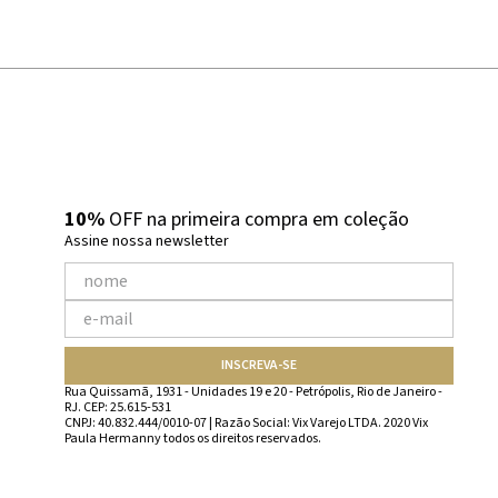
10%
OFF na primeira compra em coleção
Assine nossa newsletter
INSCREVA-SE
Rua Quissamã, 1931 - Unidades 19 e 20 - Petrópolis, Rio de Janeiro -
RJ. CEP: 25.615-531
CNPJ: 40.832.444/0010-07 | Razão Social: Vix Varejo LTDA. 2020 Vix
Paula Hermanny todos os direitos reservados.