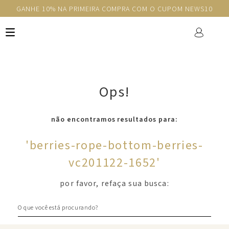
GANHE 10% NA PRIMEIRA COMPRA COM O CUPOM NEWS10
Ops!
não encontramos resultados para:
'
berries-rope-bottom-berries-
vc201122-1652
'
por favor, refaça sua busca:
O que você está procurando?