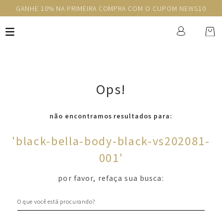
GANHE 10% NA PRIMEIRA COMPRA COM O CUPOM NEWS10
Ops!
não encontramos resultados para:
'
black-bella-body-black-vs202081-
001
'
por favor, refaça sua busca:
O que você está procurando?