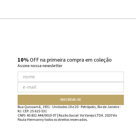
10%
OFF na primeira compra em coleção
Assine nossa newsletter
INSCREVA-SE
Rua Quissamã, 1931 - Unidades 19 e 20 - Petrópolis, Rio de Janeiro -
RJ. CEP: 25.615-531
CNPJ: 40.832.444/0010-07 | Razão Social: Vix Varejo LTDA. 2020 Vix
Paula Hermanny todos os direitos reservados.