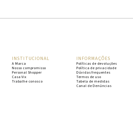
1
º
cheeky
2
º
vestido
3
º
maio
4
º
vestidos
5
º
vestido curto
INSTITUCIONAL
INFORMAÇÕES
6
º
biquini
A Marca
Políticas de devoluções
Nosso compromisso
Política de privacidade
7
º
calcinha
Personal Shopper
Dúvidas frequentes
Casa Vix
Termos de uso
8
º
saida
Trabalhe conosco
Tabela de medidas
Canal de Denúncias
9
º
top
10
º
verde