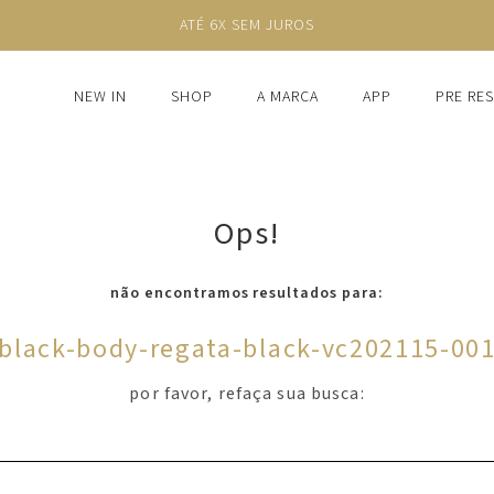
ATÉ 6X SEM JUROS
NEW IN
SHOP
A MARCA
APP
PRE RE
Ops!
não encontramos resultados para:
black-body-regata-black-vc202115-00
por favor, refaça sua busca: