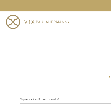
TERMOS MAIS BUSCADOS
1
º
cheeky
2
º
vestido
3
º
maio
4
º
vestidos
5
º
vestido curto
6
º
biquini
7
º
calcinha
8
º
saida
'
9
º
top
10
º
verde
O que você está procurando?
TERMOS MAIS BUSCADOS