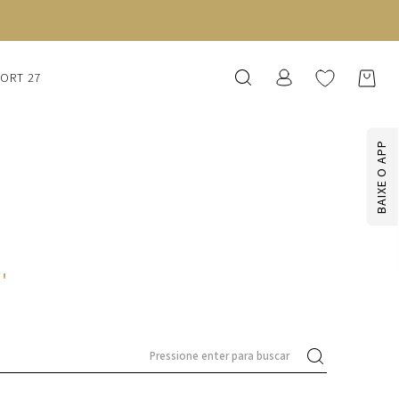
SORT 27
BAIXE O APP
1
'