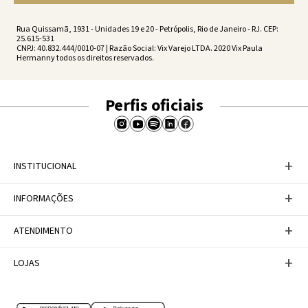
Rua Quissamã, 1931 - Unidades 19 e 20 - Petrópolis, Rio de Janeiro - RJ. CEP:
25.615-531
CNPJ: 40.832.444/0010-07 | Razão Social: Vix Varejo LTDA. 2020 Vix Paula
Hermanny todos os direitos reservados.
Perfis oficiais
+
INSTITUCIONAL
Baixe nosso APP
+
INFORMAÇÕES
A Marca
Nosso compromisso
Casa Vix
Políticas de Devoluções
+
ATENDIMENTO
Trabalhe conosco
Política de Privacidade
Dúvidas Frequentes
Termos de Uso
Fale conosco
+
LOJAS
Tabela de Medidas
Personal Shopper
Canal de Denúncias
Central de atendimento
Confira nossos endereços
Internacional
Multimarcas