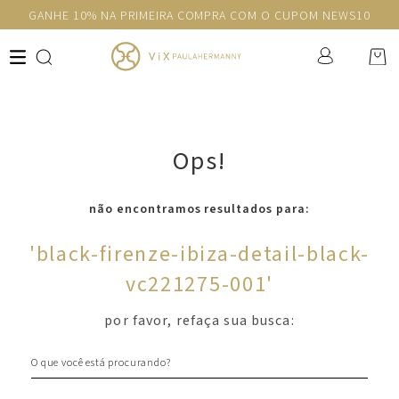
GANHE 10% NA PRIMEIRA COMPRA COM O CUPOM NEWS10
Ops!
não encontramos resultados para:
'
black-firenze-ibiza-detail-black-
vc221275-001
'
por favor, refaça sua busca:
O que você está procurando?