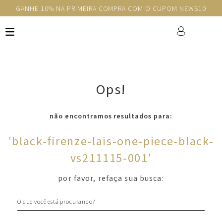
GANHE 10% NA PRIMEIRA COMPRA COM O CUPOM NEWS10
Ops!
não encontramos resultados para:
'
black-firenze-lais-one-piece-black-
vs211115-001
'
por favor, refaça sua busca:
O que você está procurando?