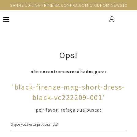
GANHE 10% NA PRIMEIRA COMPRA COM O CUPOM NEWS10
Ops!
não encontramos resultados para:
'
black-firenze-mag-short-dress-
black-vc222209-001
'
por favor, refaça sua busca:
O que você está procurando?