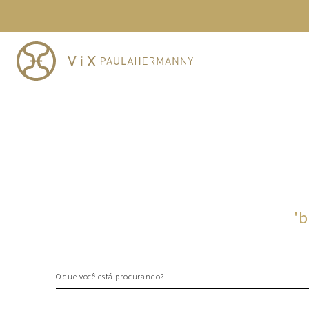
TERMOS MAIS BUSCADOS
1
º
cheeky
2
º
vestido
3
º
maio
4
º
vestidos
5
º
biquini
6
º
vestido curto
7
º
calcinha
8
º
saida
'
b
9
º
top
10
º
top tri
O que você está procurando?
TERMOS MAIS BUSCADOS