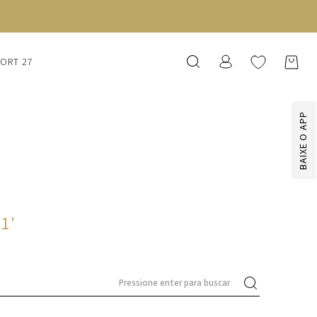
SORT 27
BAIXE O APP
01
'