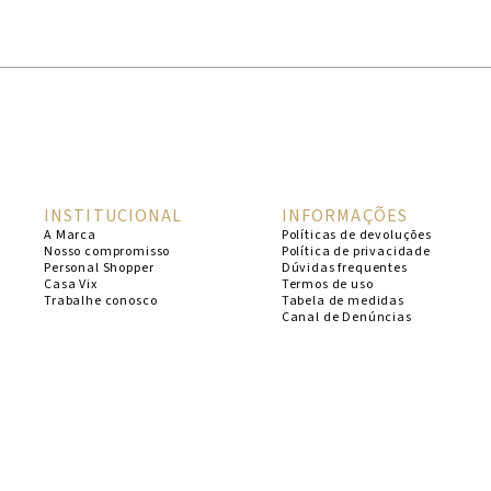
1
º
cheeky
2
º
vestido
3
º
maio
4
º
vestidos
5
º
biquini
INSTITUCIONAL
INFORMAÇÕES
6
º
vestido curto
A Marca
Políticas de devoluções
Nosso compromisso
Política de privacidade
7
º
calcinha
Personal Shopper
Dúvidas frequentes
Casa Vix
Termos de uso
8
º
saida
Trabalhe conosco
Tabela de medidas
Canal de Denúncias
9
º
top
10
º
top tri