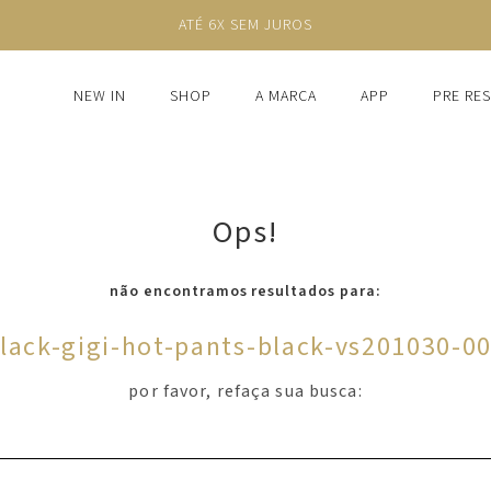
ATÉ 6X SEM JUROS
NEW IN
SHOP
A MARCA
APP
PRE RE
Ops!
não encontramos resultados para:
lack-gigi-hot-pants-black-vs201030-0
por favor, refaça sua busca: