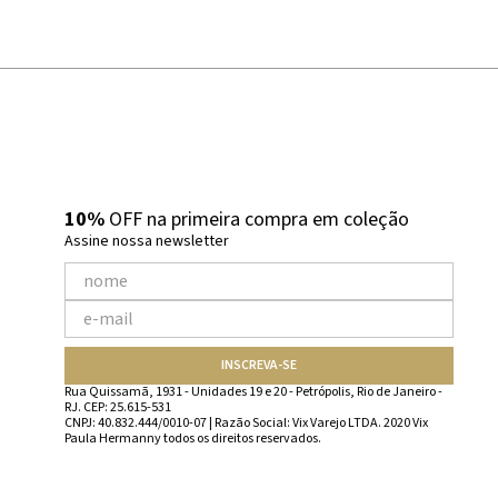
10%
OFF na primeira compra em coleção
Assine nossa newsletter
INSCREVA-SE
Rua Quissamã, 1931 - Unidades 19 e 20 - Petrópolis, Rio de Janeiro -
RJ. CEP: 25.615-531
CNPJ: 40.832.444/0010-07 | Razão Social: Vix Varejo LTDA. 2020 Vix
Paula Hermanny todos os direitos reservados.