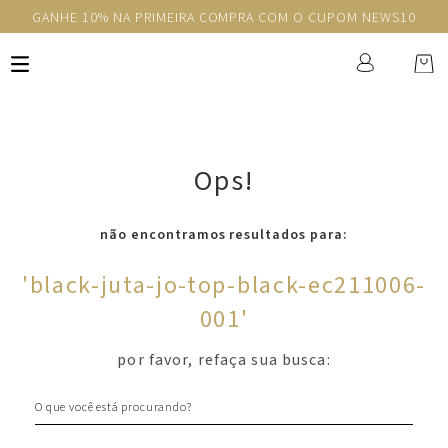
GANHE 10% NA PRIMEIRA COMPRA COM O CUPOM NEWS10
Ops!
não encontramos resultados para:
'
black-juta-jo-top-black-ec211006-
001
'
por favor, refaça sua busca:
O que você está procurando?